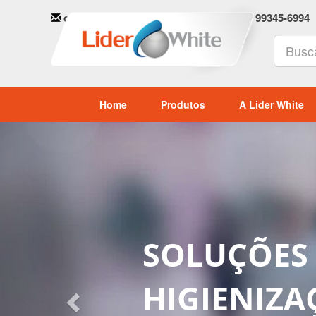
comercial1@liderwhite.com.br
(011) 99345-6994
Home
Produtos
A Lider White
Previous
SEJA UM R
COMERCIAL