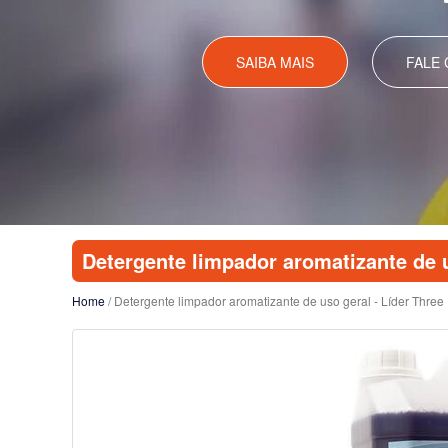
SAIBA MAIS
FALE
Detergente limpador aromatizante de u
Home
/ Detergente limpador aromatizante de uso geral - Líder Three 