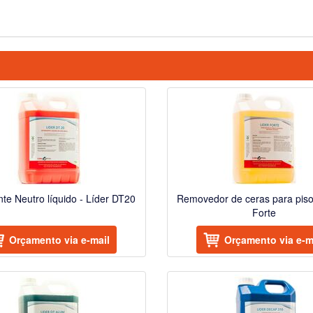
te Neutro líquido - Líder DT20
Removedor de ceras para piso
Forte
Orçamento via e-mail
Orçamento via e-m